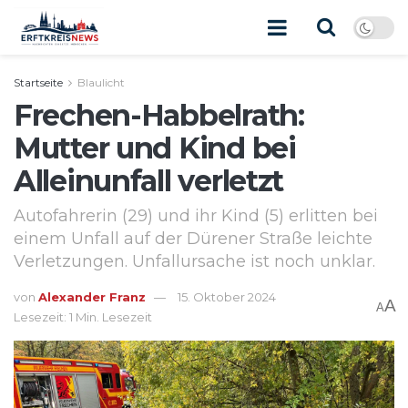
Startseite
Blaulicht
Frechen-Habbelrath:
Mutter und Kind bei
Alleinunfall verletzt
Autofahrerin (29) und ihr Kind (5) erlitten bei
einem Unfall auf der Dürener Straße leichte
Verletzungen. Unfallursache ist noch unklar.
von
Alexander Franz
15. Oktober 2024
A
A
Lesezeit: 1 Min. Lesezeit