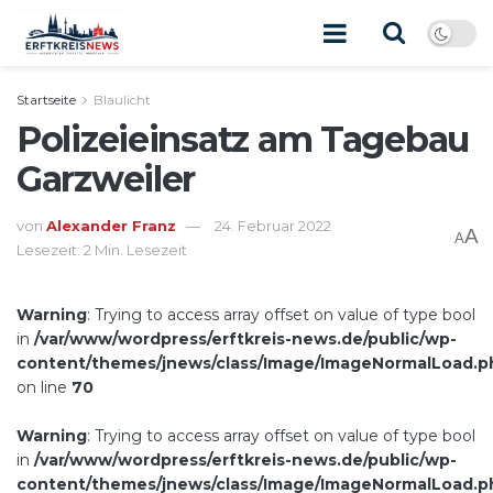
Startseite
Blaulicht
Polizeieinsatz am Tagebau
Garzweiler
von
Alexander Franz
24. Februar 2022
A
A
Lesezeit: 2 Min. Lesezeit
Warning
: Trying to access array offset on value of type bool
in
/var/www/wordpress/erftkreis-news.de/public/wp-
content/themes/jnews/class/Image/ImageNormalLoad.p
on line
70
Warning
: Trying to access array offset on value of type bool
in
/var/www/wordpress/erftkreis-news.de/public/wp-
content/themes/jnews/class/Image/ImageNormalLoad.p