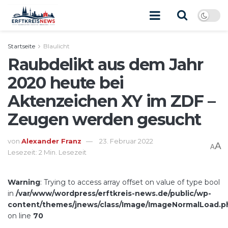
Startseite
Blaulicht
Raubdelikt aus dem Jahr
2020 heute bei
Aktenzeichen XY im ZDF –
Zeugen werden gesucht
von
Alexander Franz
23. Februar 2022
A
A
Lesezeit: 2 Min. Lesezeit
Warning
: Trying to access array offset on value of type bool
in
/var/www/wordpress/erftkreis-news.de/public/wp-
content/themes/jnews/class/Image/ImageNormalLoad.p
on line
70