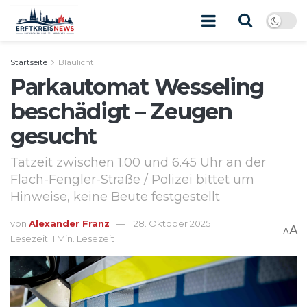
Startseite
Blaulicht
Parkautomat Wesseling
beschädigt – Zeugen
gesucht
Tatzeit zwischen 1.00 und 6.45 Uhr an der
Flach-Fengler-Straße / Polizei bittet um
Hinweise, keine Beute festgestellt
von
Alexander Franz
28. Oktober 2025
A
A
Lesezeit: 1 Min. Lesezeit