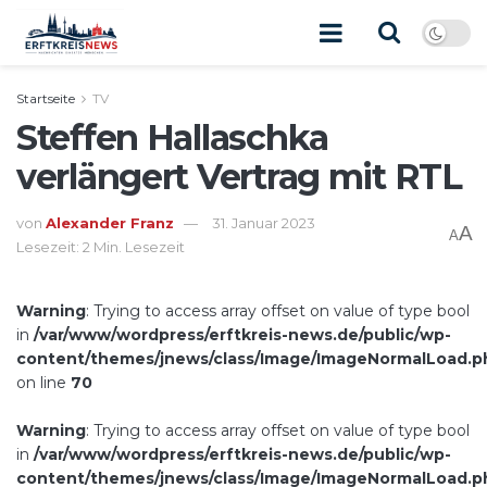
Startseite
TV
Steffen Hallaschka
verlängert Vertrag mit RTL
von
Alexander Franz
31. Januar 2023
A
A
Lesezeit: 2 Min. Lesezeit
Warning
: Trying to access array offset on value of type bool
in
/var/www/wordpress/erftkreis-news.de/public/wp-
content/themes/jnews/class/Image/ImageNormalLoad.p
on line
70
Warning
: Trying to access array offset on value of type bool
in
/var/www/wordpress/erftkreis-news.de/public/wp-
content/themes/jnews/class/Image/ImageNormalLoad.p