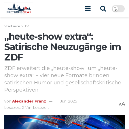
Startseite
TV
„heute-show extra“:
Satirische Neuzugänge im
ZDF
ZDF erweitert die „heute-show“ um „heute-
show extra“ – vier neue Formate bringen
satirischen Humor und gesellschaftskritische
Perspektiven
von
Alexander Franz
11. Juni 2025
A
A
Lesezeit: 2 Min. Lesezeit