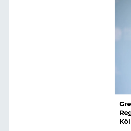
Gre
Reg
Köl