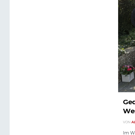
Ged
Wes
VON
A
Im We