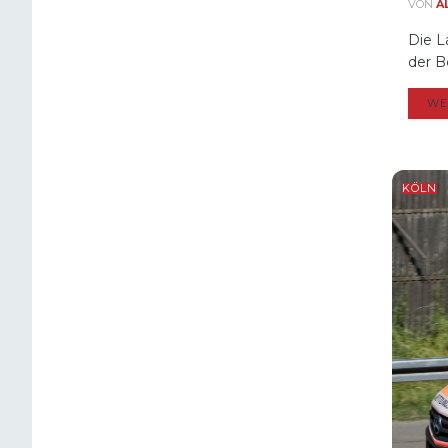
VON
A
Die L
der B
WE
KÖLN