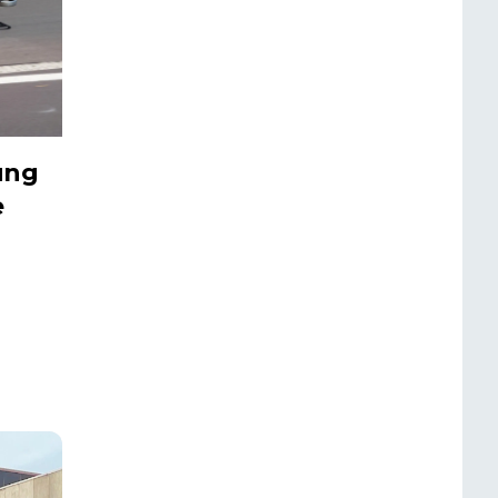
ung
e