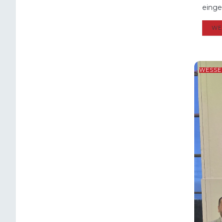
einge
WE
WESSE