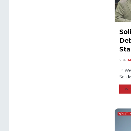
Sol
Deb
Sta
VON
A
In We
Solid
WE
POLITI