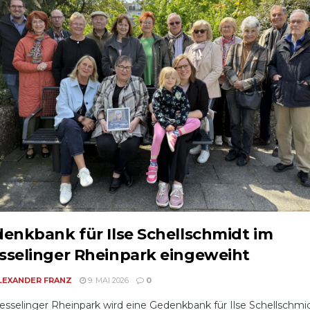
enkbank für Ilse Schellschmidt im
selinger Rheinpark eingeweiht
LEXANDER FRANZ
9. MAI 2026
0
sselinger Rheinpark wird eine Gedenkbank für Ilse Schellschmi