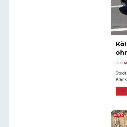
Köl
ohn
VON
A
Stadt
Krank
WE
KÖLN