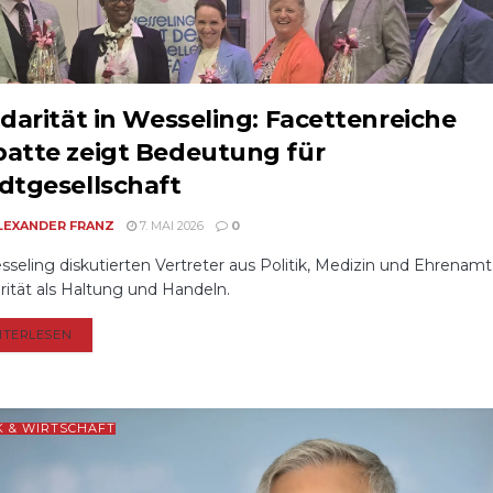
idarität in Wesseling: Facettenreiche
atte zeigt Bedeutung für
dtgesellschaft
LEXANDER FRANZ
7. MAI 2026
0
sseling diskutierten Vertreter aus Politik, Medizin und Ehrenamt
arität als Haltung und Handeln.
DETAILS
ITERLESEN
K & WIRTSCHAFT