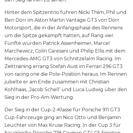
Hinter dem Spitzentrio fuhren Nicki Thiim, Phil und
Ben Dörr im Aston Martin Vantage GT3 von Dörr
Motorsport, die in der Anfangsphase des Rennens
um die Spitze gekämpft hatten, auf Rang vier.
Fünfte wurden Patrick Assenheimer, Marcel
Marchewicz, Colin Caresani und Philip Ellis mit dem
Mercedes-AMG GT3 von Schnitzelalm Racing. Im
Zeittraining errang Stefan Aust im Ferrari 296 GT3
von racing one die Pole-Position heraus. Im Rennen
jubelte er am Ende zusammen mit Christian
Kohlhaas, ‚Jacob Schell‘ und Luca Ludwig über den
Sieg in der Pro-Am-Wertung.
Der Sieg in der Cup-2-Klasse für Porsche 911 GT3
Cup-Fahrzeuge ging an Nico Otto und Benjamin
Leuchter von Max Kruse Racing. In der Cup 3 für
baugleiche Porsche 718 Cayman GT4 CS feierten