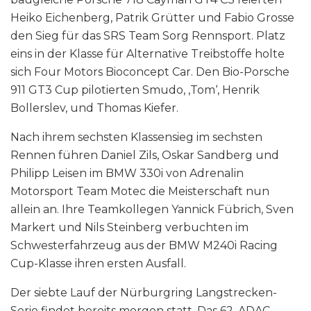
Heiko Eichenberg, Patrik Grütter und Fabio Grosse
den Sieg für das SRS Team Sorg Rennsport. Platz
eins in der Klasse für Alternative Treibstoffe holte
sich Four Motors Bioconcept Car. Den Bio-Porsche
911 GT3 Cup pilotierten Smudo, ‚Tom‘, Henrik
Bollerslev, und Thomas Kiefer.
Nach ihrem sechsten Klassensieg im sechsten
Rennen führen Daniel Zils, Oskar Sandberg und
Philipp Leisen im BMW 330i von Adrenalin
Motorsport Team Motec die Meisterschaft nun
allein an. Ihre Teamkollegen Yannick Fübrich, Sven
Markert und Nils Steinberg verbuchten im
Schwesterfahrzeug aus der BMW M240i Racing
Cup-Klasse ihren ersten Ausfall.
Der siebte Lauf der Nürburgring Langstrecken-
Serie findet bereits morgen statt. Das 62. ADAC