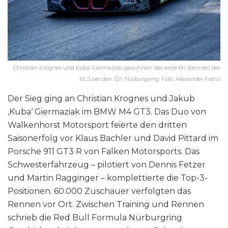
Christian Krognes und Kuba Giermaziak gewinnen das erste 6h-Rennen der
NLS bei den 12h Nürburgring. Foto: Alexander Franz
Der Sieg ging an Christian Krognes und Jakub
‚Kuba‘ Giermaziak im BMW M4 GT3. Das Duo von
Walkenhorst Motorsport feierte den dritten
Saisonerfolg vor Klaus Bachler und David Pittard im
Porsche 911 GT3 R von Falken Motorsports. Das
Schwesterfahrzeug – pilotiert von Dennis Fetzer
und Martin Ragginger – komplettierte die Top-3-
Positionen. 60.000 Zuschauer verfolgten das
Rennen vor Ort. Zwischen Training und Rennen
schrieb die Red Bull Formula Nürburgring