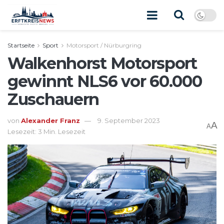
Startseite
Sport
Motorsport / Nürburgring
Walkenhorst Motorsport
gewinnt NLS6 vor 60.000
Zuschauern
von
Alexander Franz
9. September 2023
A
A
Lesezeit: 3 Min. Lesezeit