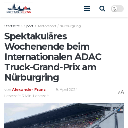
Startseite
Sport
Motorsport / Nürburgring
Spektakuläres
Wochenende beim
Internationalen ADAC
Truck-Grand-Prix am
Nürburgring
von
Alexander Franz
9. April 2024
A
A
Lesezeit: 3 Min. Lesezeit