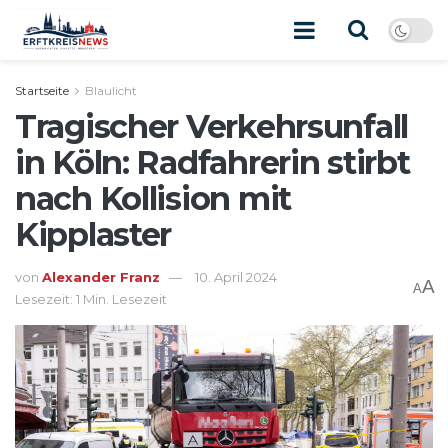
Startseite
Blaulicht
Tragischer Verkehrsunfall
in Köln: Radfahrerin stirbt
nach Kollision mit
Kipplaster
von
Alexander Franz
10. April 2024
A
A
Lesezeit: 1 Min. Lesezeit