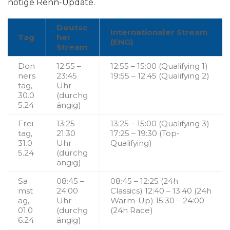
nötige Renn-Update.
Deutsc
Internationaler Stream
Tag
her
(ENG)
Stream
Don
12:55 –
12:55 – 15:00 (Qualifying 1)
ners
23:45
19:55 – 12:45 (Qualifying 2)
tag,
Uhr
30.0
(durchg
5.24
ängig)
Frei
13:25 –
13:25 – 15:00 (Qualifying 3)
tag,
21:30
17:25 – 19:30 (Top-
31.0
Uhr
Qualifying)
5.24
(durchg
ängig)
Sa
08:45 –
08:45 – 12:25 (24h
mst
24:00
Classics) 12:40 – 13:40 (24h
ag,
Uhr
Warm-Up) 15:30 – 24:00
01.0
(durchg
(24h Race)
6.24
ängig)