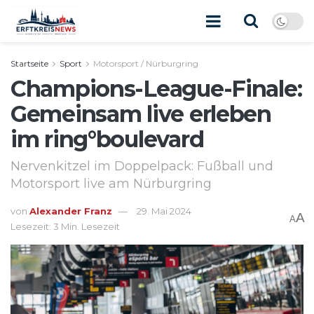
Startseite
Sport
Motorsport / Nürburgring
Champions-League-Finale:
Gemeinsam live erleben
im ring°boulevard
Nervenkitzel im Doppelpack: Fußball und
Motorsport live am Nürburgring
von
Alexander Franz
29. Mai 2024
A
A
Lesezeit: 3 Min. Lesezeit