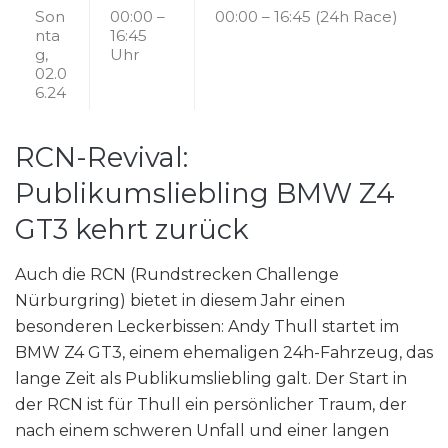
Son
00:00 –
00:00 – 16:45 (24h Race)
nta
16:45
g,
Uhr
02.0
6.24
RCN-Revival:
Publikumsliebling BMW Z4
GT3 kehrt zurück
Auch die RCN (Rundstrecken Challenge
Nürburgring) bietet in diesem Jahr einen
besonderen Leckerbissen: Andy Thull startet im
BMW Z4 GT3, einem ehemaligen 24h-Fahrzeug, das
lange Zeit als Publikumsliebling galt. Der Start in
der RCN ist für Thull ein persönlicher Traum, der
nach einem schweren Unfall und einer langen