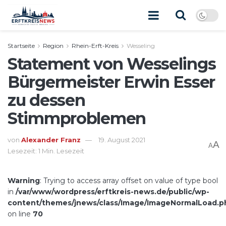
Startseite
Region
Rhein-Erft-Kreis
Wesseling
Statement von Wesselings
Bürgermeister Erwin Esser
zu dessen
Stimmproblemen
von
Alexander Franz
19. August 2021
A
A
Lesezeit: 1 Min. Lesezeit
Warning
: Trying to access array offset on value of type bool
in
/var/www/wordpress/erftkreis-news.de/public/wp-
content/themes/jnews/class/Image/ImageNormalLoad.p
on line
70