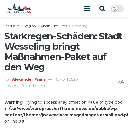
Startseite
Region
Rhein-Erft-Kreis
Wesseling
Starkregen-Schäden: Stadt
Wesseling bringt
Maßnahmen-Paket auf
den Weg
von
Alexander Franz
6. April 2020
A
A
Lesezeit: 3 Min. Lesezeit
Warning
: Trying to access array offset on value of type bool
in
/var/www/wordpress/erftkreis-news.de/public/wp-
content/themes/jnews/class/Image/ImageNormalLoad.p
on line
70