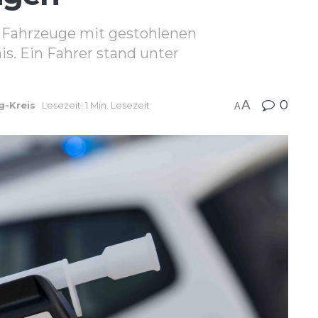
ei Fahrzeuge mit gestohlenen
s. Ein Fahrer stand unter
A
0
g-Kreis
Lesezeit: 1 Min. Lesezeit
A