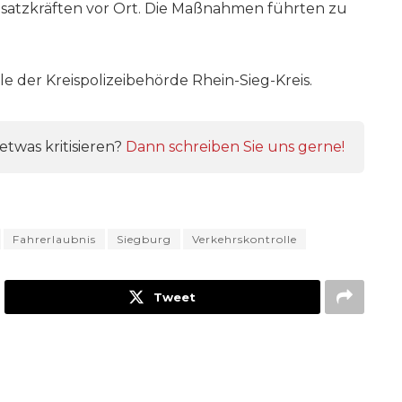
insatzkräften vor Ort. Die Maßnahmen führten zu
le der Kreispolizeibehörde Rhein-Sieg-Kreis.
twas kritisieren?
Dann schreiben Sie uns gerne!
Fahrerlaubnis
Siegburg
Verkehrskontrolle
Tweet