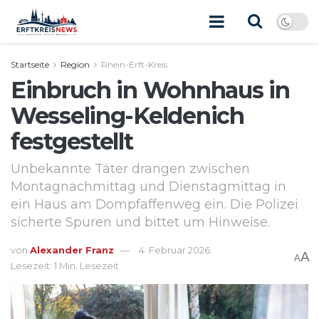
Startseite
Region
Rhein-Erft-Kreis
Einbruch in Wohnhaus in
Wesseling-Keldenich
festgestellt
Unbekannte Täter drangen zwischen
Montagnachmittag und Dienstagmittag in
ein Haus am Dompfaffenweg ein. Die Polizei
sicherte Spuren und bittet um Hinweise.
von
Alexander Franz
4. Februar 2026
A
A
Lesezeit: 1 Min. Lesezeit