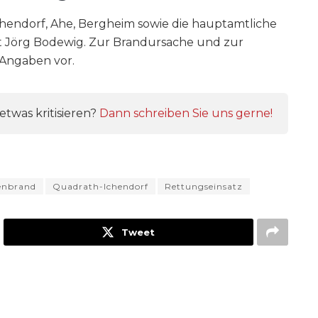
chendorf, Ahe, Bergheim sowie die hauptamtliche
t Jörg Bodewig. Zur Brandursache und zur
Angaben vor.
twas kritisieren?
Dann schreiben Sie uns gerne!
enbrand
Quadrath-Ichendorf
Rettungseinsatz
Tweet