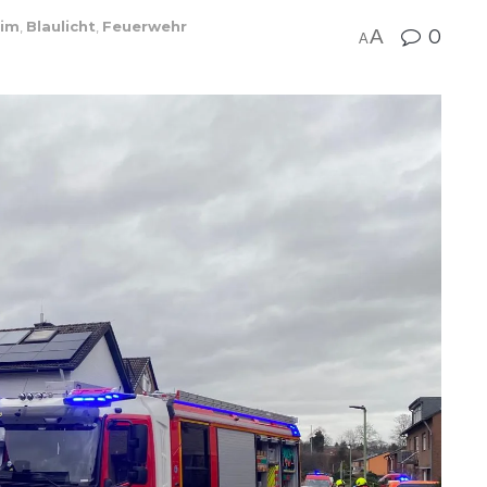
eim
,
Blaulicht
,
Feuerwehr
A
0
A