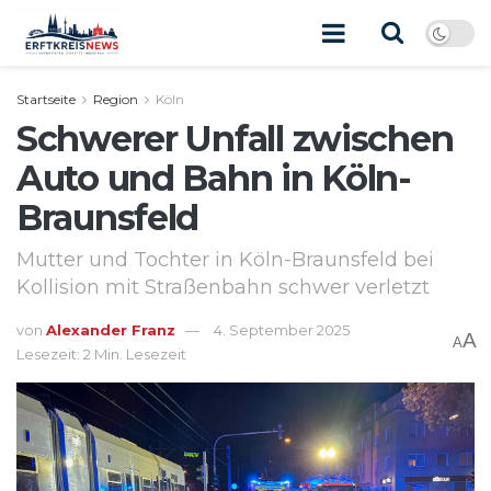
Startseite
Region
Köln
Schwerer Unfall zwischen
Auto und Bahn in Köln-
Braunsfeld
Mutter und Tochter in Köln-Braunsfeld bei
Kollision mit Straßenbahn schwer verletzt
von
Alexander Franz
4. September 2025
A
A
Lesezeit: 2 Min. Lesezeit