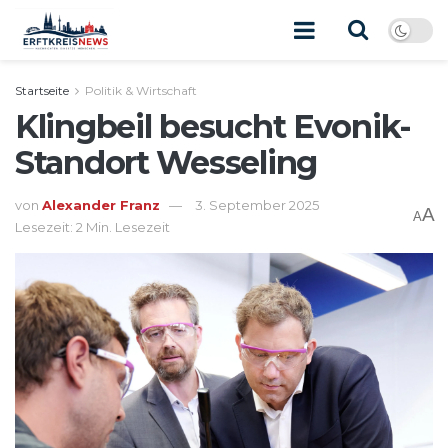
Startseite
Politik & Wirtschaft
Klingbeil besucht Evonik-
Standort Wesseling
von
Alexander Franz
3. September 2025
A
A
Lesezeit: 2 Min. Lesezeit