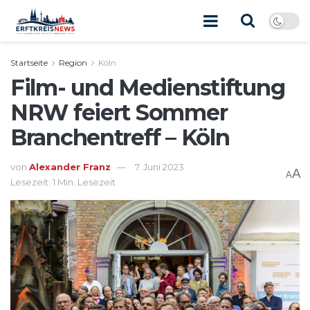
Startseite
Region
Köln
Film- und Medienstiftung
NRW feiert Sommer
Branchentreff – Köln
von
Alexander Franz
7. Juni 2023
A
A
Lesezeit: 1 Min. Lesezeit