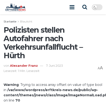
Startseite
Blaulicht
Polizisten stellen
Autofahrer nach
Verkehrsunfallflucht –
Hürth
von
Alexander Franz
7. Juni 2023
A
A
Lesezeit: 1 Min. Lesezeit
Warning
: Trying to access array offset on value of type bool
in
/var/www/wordpress/erftkreis-news.de/public/wp-
content/themes/jnews/class/Image/ImageNormalLoad.p
on line
70