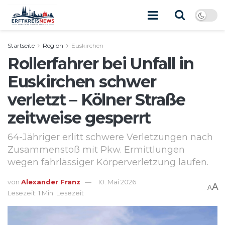
Startseite
Region
Euskirchen
Rollerfahrer bei Unfall in
Euskirchen schwer
verletzt – Kölner Straße
zeitweise gesperrt
64-Jähriger erlitt schwere Verletzungen nach
Zusammenstoß mit Pkw. Ermittlungen
wegen fahrlässiger Körperverletzung laufen.
von
Alexander Franz
10. Mai 2026
A
A
Lesezeit: 1 Min. Lesezeit