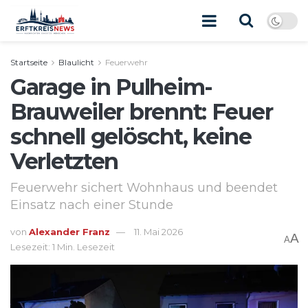
Startseite
Blaulicht
Feuerwehr
Garage in Pulheim-
Brauweiler brennt: Feuer
schnell gelöscht, keine
Verletzten
Feuerwehr sichert Wohnhaus und beendet
Einsatz nach einer Stunde
von
Alexander Franz
11. Mai 2026
A
A
Lesezeit: 1 Min. Lesezeit