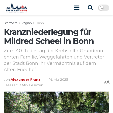
Startseite
Region
Bonn
Kranzniederlegung für
Mildred Scheel in Bonn
Zum 40. Todestag der Krebshilfe-Gründerin
ehrten Familie, Weggefährten und Vertreter
der Stadt Bonn ihr Vermächtnis auf dem
Alten Friedhof
von
Alexander Franz
14. Mai 2025
A
A
Lesezeit: 3 Min. Lesezeit