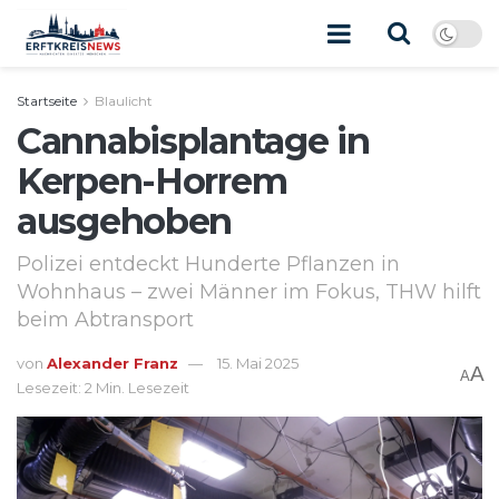
Startseite
Blaulicht
Cannabisplantage in
Kerpen-Horrem
ausgehoben
Polizei entdeckt Hunderte Pflanzen in
Wohnhaus – zwei Männer im Fokus, THW hilft
beim Abtransport
von
Alexander Franz
15. Mai 2025
A
A
Lesezeit: 2 Min. Lesezeit