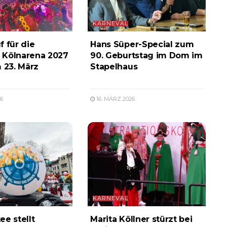
KARNEVAL
f für die
Hans Süper-Special zum
 Kölnarena 2027
90. Geburtstag im Dom im
m 23. März
Stapelhaus
6
16. MÄRZ 2026
KARNEVAL
ee stellt
Marita Köllner stürzt bei