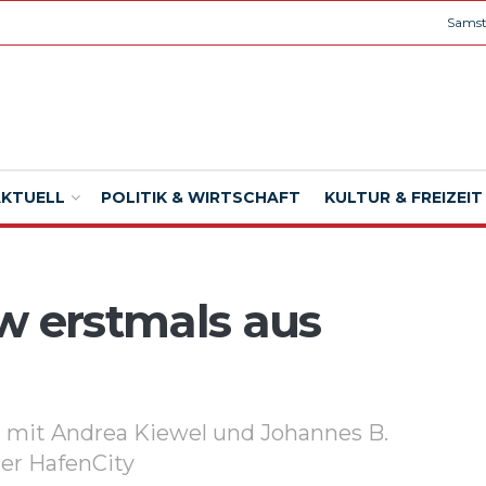
Samst
AKTUELL
POLITIK & WIRTSCHAFT
KULTUR & FREIZEIT
w erstmals aus
“ mit Andrea Kiewel und Johannes B.
er HafenCity