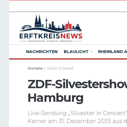
NACHRICHTEN
BLAULICHT
RHEINLAND 
Startseite
Kultur & Freizeit
ZDF-Silvestersho
Hamburg
Live-Sendung „Silvester in Concert
Kerner am 31. Dezember 2025 aus d