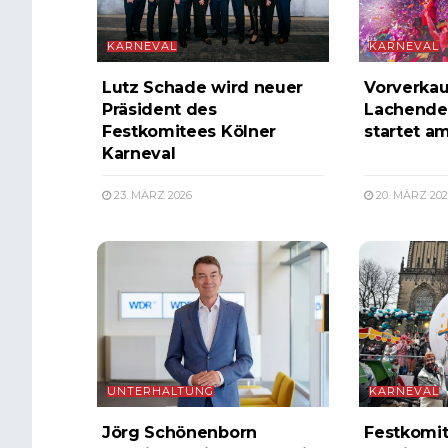
KARNEVAL
KARNEVAL
Lutz Schade wird neuer
Vorverkau
Präsident des
Lachende
Festkomitees Kölner
startet a
Karneval
23. MÄRZ 2026
20. MÄRZ 202
UNTERHALTUNG
KARNEVAL
Jörg Schönenborn
Festkomit