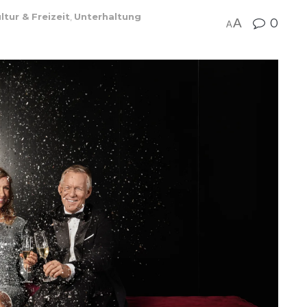
ltur & Freizeit
,
Unterhaltung
A
0
A