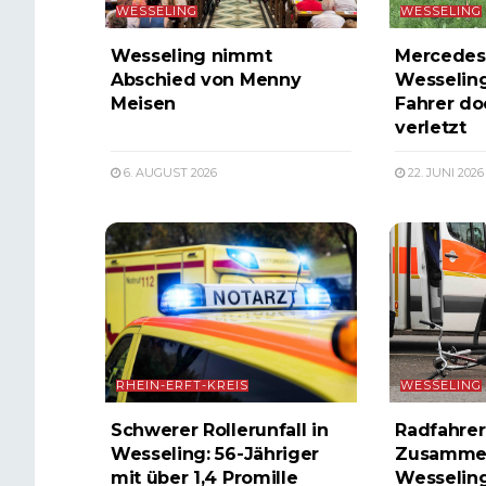
WESSELING
WESSELING
Wesseling nimmt
Mercedes p
Abschied von Menny
Wesselin
Meisen
Fahrer do
verletzt
6. AUGUST 2026
22. JUNI 2026
RHEIN-ERFT-KREIS
WESSELING
Schwerer Rollerunfall in
Radfahrer
Wesseling: 56-Jähriger
Zusammen
mit über 1,4 Promille
Wesselin