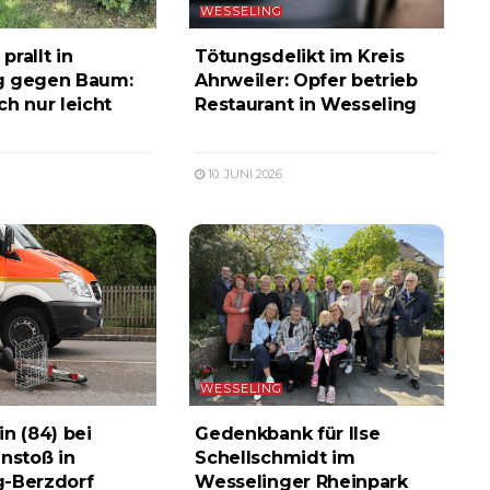
WESSELING
rallt in
Tötungsdelikt im Kreis
g gegen Baum:
Ahrweiler: Opfer betrieb
ch nur leicht
Restaurant in Wesseling
10. JUNI 2026
WESSELING
in (84) bei
Gedenkbank für Ilse
stoß in
Schellschmidt im
g-Berzdorf
Wesselinger Rheinpark