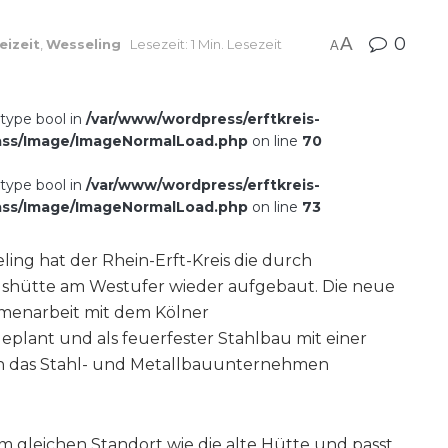
A
0
eizeit
,
Wesseling
Lesezeit: 1 Min. Lesezeit
A
 type bool in
/var/www/wordpress/erftkreis-
ass/Image/ImageNormalLoad.php
on line
70
 type bool in
/var/www/wordpress/erftkreis-
ass/Image/ImageNormalLoad.php
on line
73
ing hat der Rhein-Erft-Kreis die durch
gshütte am Westufer wieder aufgebaut. Die neue
enarbeit mit dem Kölner
plant und als feuerfester Stahlbau mit einer
h das Stahl- und Metallbauunternehmen
gleichen Standort wie die alte Hütte und passt