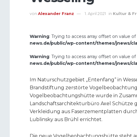
von
Alexander Franz
1. April 2021
in
Kultur & Fr
Warning
: Trying to access array offset on value of
news.de/public/wp-content/themes/jnews/cl
Warning
: Trying to access array offset on value of
news.de/public/wp-content/themes/jnews/cl
Im Naturschutzgebiet „Entenfang“ in Wessel
Brandstiftung zerstörte Vogelbeobachtun
Vogelbeobachtungshütte wurde in Zusamm
Landschaftsarchitekturbüro Axel Schütze ge
Verkleidung aus Faserzementplatten durc
Lublinsky aus Brühl errichtet.
Die neue Vogelbeobachtungshütte steht am 