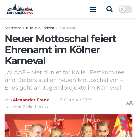
Startseite
Kultur & Freizeit
Karneval
Neuer Mottoschal feiert
Ehrenamt im Kölner
Karneval
„ALAAF – Mer dun et för Kölle“: Festkomitee
und Deiters stellen neuen Mottoschal vor –
Erlös geht an Jugendprojekte im Karneval
von
Alexander Franz
6. Oktober 2025
A
A
Lesezeit: 2 Min. Lesezeit