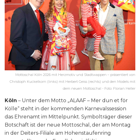
Mottoschal Köln 2026 mit Herzmotiv und Stadtwappen – präsentiert von
Christoph Kuckelkorn (links) mit Herbert Geiss (rechts) und den Models mit
dem neuen Mottoschal - Foto: Florian Heller
Köln
– Unter dem Motto „ALAAF – Mer dun et för
Kölle“ steht in der kommenden Karnevalssession
das Ehrenamt im Mittelpunkt. Symbolträger dieser
Botschaft ist der neue Mottoschal, der am Montag
in der Deiters-Filiale am Hohenstaufenring