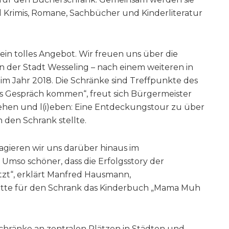
 Krimis, Romane, Sachbücher und Kinderliteratur
in tolles Angebot. Wir freuen uns über die
n der Stadt Wesseling – nach einem weiteren in
 im Jahr 2018. Die Schränke sind Treffpunkte des
ns Gespräch kommen“, freut sich Bürgermeister
sehen und l(i)eben: Eine Entdeckungstour zu über
n den Schrank stellte.
agieren wir uns darüber hinaus im
 Umso schöner, dass die Erfolgsstory der
etzt“, erklärt Manfred Hausmann,
tte für den Schrank das Kinderbuch „Mama Muh
schränke an zentralen Plätzen in Städten und