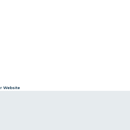
er Website
Impressum
Datenschutzerklärung
 und Faktenprüfung
Richtlinie zur Nutzung von KI