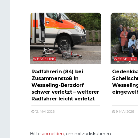
WESSELING
WESSELING
Radfahrerin (84) bei
Gedenkban
Zusammenstoß in
Schellsch
Wesseling-Berzdorf
Wesseling
schwer verletzt – weiterer
eingewei
Radfahrer leicht verletzt
12. MAI 2026
9. MAI 2026
Bitte
anmelden
, um mitzudiskutieren