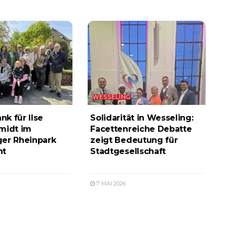
WESSELING
k für Ilse
Solidarität in Wesseling:
midt im
Facettenreiche Debatte
er Rheinpark
zeigt Bedeutung für
ht
Stadtgesellschaft
7. MAI 2026