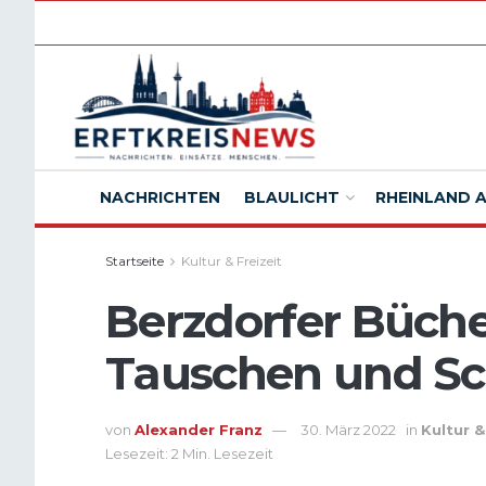
NACHRICHTEN
BLAULICHT
RHEINLAND 
Startseite
Kultur & Freizeit
Berzdorfer Büch
Tauschen und S
von
Alexander Franz
30. März 2022
in
Kultur &
Lesezeit: 2 Min. Lesezeit