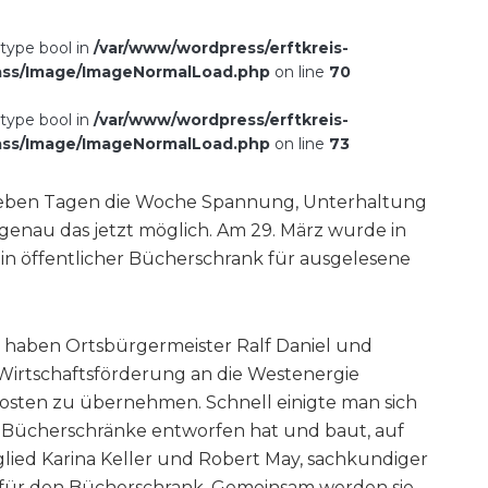
 type bool in
/var/www/wordpress/erftkreis-
ass/Image/ImageNormalLoad.php
on line
70
 type bool in
/var/www/wordpress/erftkreis-
ass/Image/ImageNormalLoad.php
on line
73
sieben Tagen die Woche Spannung, Unterhaltung
 genau das jetzt möglich. Am 29. März wurde in
in öffentlicher Bücherschrank für ausgelesene
k haben Ortsbürgermeister Ralf Daniel und
 Wirtschaftsförderung an die Westenergie
 Kosten zu übernehmen. Schnell einigte man sich
 Bücherschränke entworfen hat und baut, auf
glied Karina Keller und Robert May, sachkundiger
n für den Bücherschrank. Gemeinsam werden sie