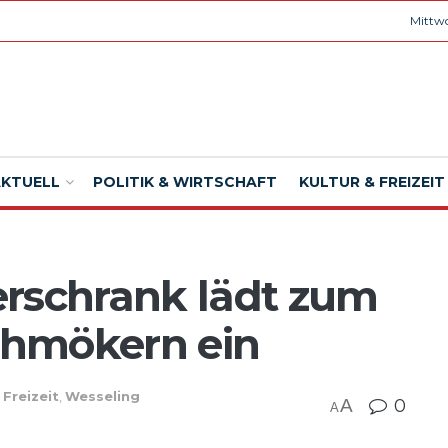
Mittwo
AKTUELL
POLITIK & WIRTSCHAFT
KULTUR & FREIZEIT
erschrank lädt zum
chmökern ein
 Freizeit
,
Wesseling
A
0
A