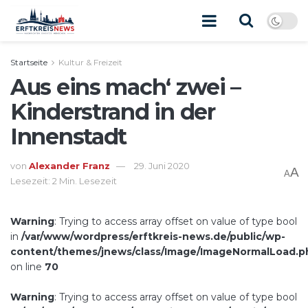
Startseite
Kultur & Freizeit
Aus eins mach‘ zwei –
Kinderstrand in der
Innenstadt
von
Alexander Franz
29. Juni 2020
A
A
Lesezeit: 2 Min. Lesezeit
Warning
: Trying to access array offset on value of type bool
in
/var/www/wordpress/erftkreis-news.de/public/wp-
content/themes/jnews/class/Image/ImageNormalLoad.p
on line
70
Warning
: Trying to access array offset on value of type bool