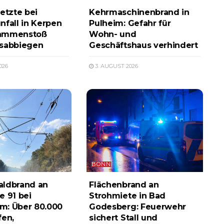
etzte bei
Kehrmaschinenbrand in
nfall in Kerpen
Pulheim: Gefahr für
ammenstoß
Wohn- und
ksabbiegen
Geschäftshaus verhindert
026
3. AUGUST 2026
BONN
aldbrand an
Flächenbrand an
e 91 bei
Strohmiete in Bad
m: Über 80.000
Godesberg: Feuerwehr
fen,
sichert Stall und