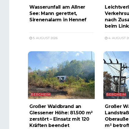
Wasserunfall am Allner
Leichtverl
See: Mann gerettet,
Verkehrsu
Sirenenalarm in Hennef
nach Zus
beim Lin
5. AUGUST 2026
4. AUGUST 2
BERGHEIM
BERGHEIM
Großer Waldbrand an
Großer W
Glessener Höhe: 81.500 m²
Landstraß
zerstört – Einsatz mit 120
Oberauße
Kräften beendet
m² betrof