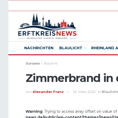
NACHRICHTEN
BLAULICHT
RHEINLAND 
Startseite
Blaulicht
Zimmerbrand in 
von
Alexander Franz
24. März 2022
in
Blaulich
Warning
: Trying to access array offset on value of
news.de/public/wp-content/themes/jnews/cl