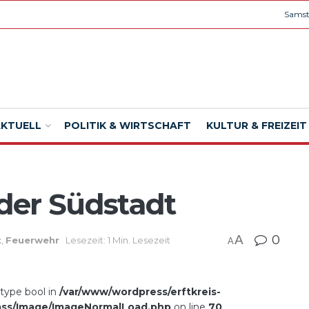
Samst
AKTUELL
POLITIK & WIRTSCHAFT
KULTUR & FREIZEIT
der Südstadt
A
0
t
,
Feuerwehr
Lesezeit: 1 Min. Lesezeit
A
 type bool in
/var/www/wordpress/erftkreis-
ass/Image/ImageNormalLoad.php
on line
70