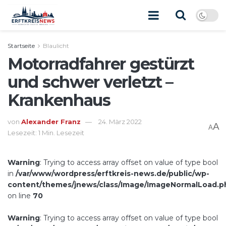
Startseite
Blaulicht
Motorradfahrer gestürzt
und schwer verletzt –
Krankenhaus
von
Alexander Franz
24. März 2022
A
A
Lesezeit: 1 Min. Lesezeit
Warning
: Trying to access array offset on value of type bool
in
/var/www/wordpress/erftkreis-news.de/public/wp-
content/themes/jnews/class/Image/ImageNormalLoad.p
on line
70
Warning
: Trying to access array offset on value of type bool