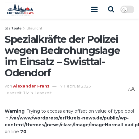
Startseite
Blaulicht
Spezialkräfte der Polizei
wegen Bedrohungslage
im Einsatz – Swisttal-
Odendorf
von
Alexander Franz
7. Februar 2023
A
A
Lesezeit: 1 Min. Lesezeit
Warning
: Trying to access array offset on value of type bool
in
/var/www/wordpress/erftkreis-news.de/public/wp-
content/themes/jnews/class/Image/ImageNormalLoad.p
on line
70