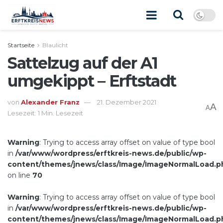
Startseite
Blaulicht
Sattelzug auf der A1
umgekippt – Erftstadt
von
Alexander Franz
21. Dezember 2021
A
A
Lesezeit: 1 Min. Lesezeit
Warning
: Trying to access array offset on value of type bool
in
/var/www/wordpress/erftkreis-news.de/public/wp-
content/themes/jnews/class/Image/ImageNormalLoad.p
on line
70
Warning
: Trying to access array offset on value of type bool
in
/var/www/wordpress/erftkreis-news.de/public/wp-
content/themes/jnews/class/Image/ImageNormalLoad.p