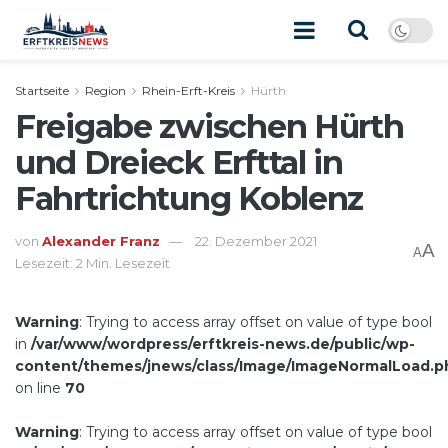
Startseite
Region
Rhein-Erft-Kreis
Hürth
Freigabe zwischen Hürth
und Dreieck Erfttal in
Fahrtrichtung Koblenz
von
Alexander Franz
22. Dezember 2021
A
A
Lesezeit: 2 Min. Lesezeit
Warning
: Trying to access array offset on value of type bool
in
/var/www/wordpress/erftkreis-news.de/public/wp-
content/themes/jnews/class/Image/ImageNormalLoad.p
on line
70
Warning
: Trying to access array offset on value of type bool