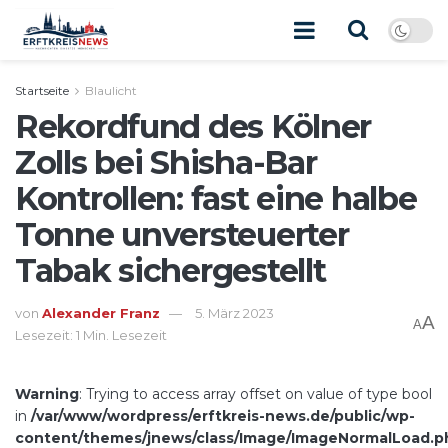
Startseite
Blaulicht
Rekordfund des Kölner
Zolls bei Shisha-Bar
Kontrollen: fast eine halbe
Tonne unversteuerter
Tabak sichergestellt
von
Alexander Franz
5. März 2023
A
A
Lesezeit: 1 Min. Lesezeit
Warning
: Trying to access array offset on value of type bool
in
/var/www/wordpress/erftkreis-news.de/public/wp-
content/themes/jnews/class/Image/ImageNormalLoad.p