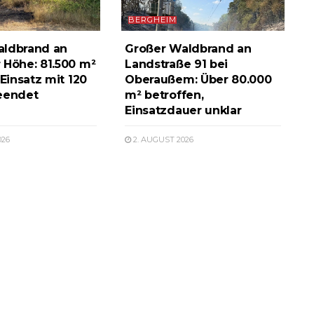
BERGHEIM
aldbrand an
Großer Waldbrand an
 Höhe: 81.500 m²
Landstraße 91 bei
 Einsatz mit 120
Oberaußem: Über 80.000
eendet
m² betroffen,
Einsatzdauer unklar
026
2. AUGUST 2026