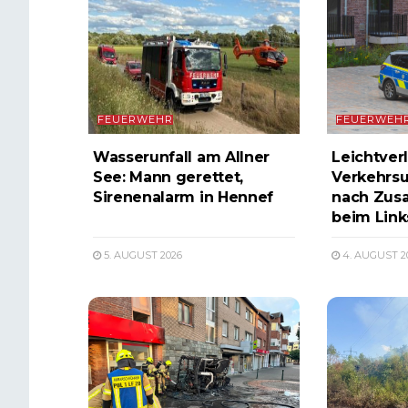
FEUERWEHR
FEUERWEH
Wasserunfall am Allner
Leichtverl
See: Mann gerettet,
Verkehrsu
Sirenenalarm in Hennef
nach Zus
beim Lin
5. AUGUST 2026
4. AUGUST 2