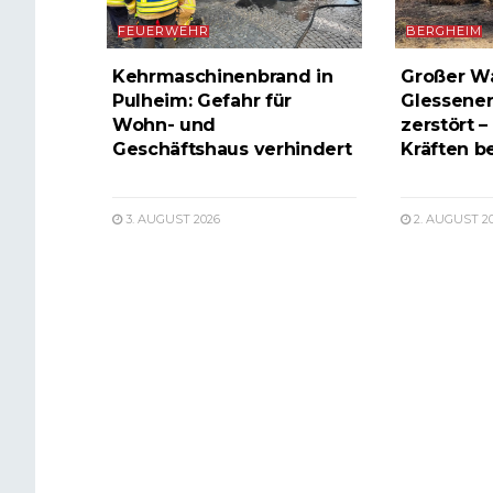
FEUERWEHR
BERGHEIM
Kehrmaschinenbrand in
Großer W
Pulheim: Gefahr für
Glessener
Wohn- und
zerstört –
Geschäftshaus verhindert
Kräften b
3. AUGUST 2026
2. AUGUST 2