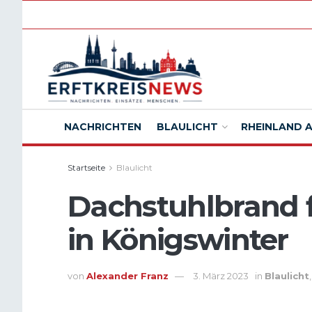
NACHRICHTEN
BLAULICHT
RHEINLAND 
Startseite
Blaulicht
Dachstuhlbrand 
in Königswinter
von
Alexander Franz
3. März 2023
in
Blaulicht