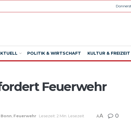
Donnerst
AKTUELL
POLITIK & WIRTSCHAFT
KULTUR & FREIZEIT
fordert Feuerwehr
A
0
,
Bonn
,
Feuerwehr
Lesezeit: 2 Min. Lesezeit
A