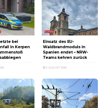
R
BONN
etzte bei
Einsatz des EU-
nfall in Kerpen
Waldbrandmoduls in
ammenstoß
Spanien endet – NRW-
ksabbiegen
Teams kehren zurück
026
3. AUGUST 2026