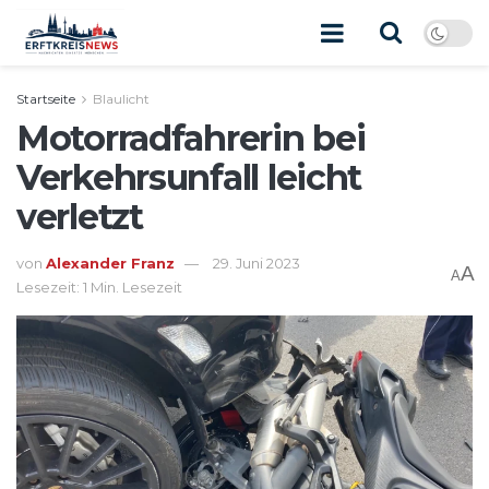
Startseite
Blaulicht
Motorradfahrerin bei
Verkehrsunfall leicht
verletzt
von
Alexander Franz
29. Juni 2023
A
A
Lesezeit: 1 Min. Lesezeit