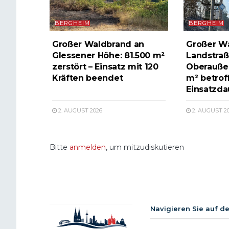
BERGHEIM
BERGHEIM
Großer Waldbrand an
Großer W
Glessener Höhe: 81.500 m²
Landstraß
zerstört – Einsatz mit 120
Oberauße
Kräften beendet
m² betrof
Einsatzda
2. AUGUST 2026
2. AUGUST 2
Bitte
anmelden
, um mitzudiskutieren
Navigieren Sie auf d