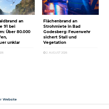
BONN
aldbrand an
Flächenbrand an
e 91 bei
Strohmiete in Bad
m: Über 80.000
Godesberg: Feuerwehr
fen,
sichert Stall und
uer unklar
Vegetation
026
2. AUGUST 2026
er Website