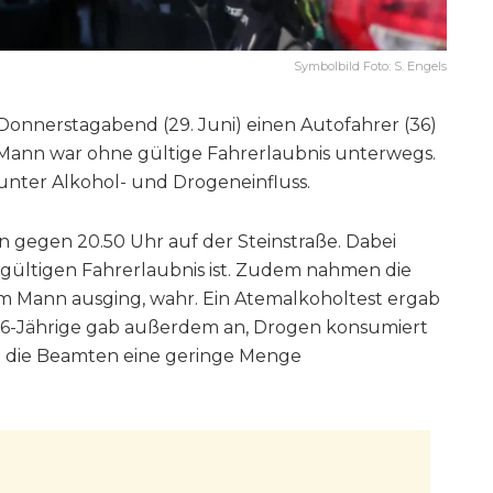
Symbolbild Foto: S. Engels
 Donnerstagabend (29. Juni) einen Autofahrer (36)
Mann war ohne gültige Fahrerlaubnis unterwegs.
nter Alkohol- und Drogeneinfluss.
n gegen 20.50 Uhr auf der Steinstraße. Dabei
ner gültigen Fahrerlaubnis ist. Zudem nahmen die
em Mann ausging, wahr. Ein Atemalkoholtest ergab
r 36-Jährige gab außerdem an, Drogen konsumiert
n die Beamten eine geringe Menge