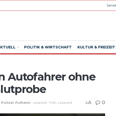
Samst
AKTUELL
POLITIK & WIRTSCHAFT
KULTUR & FREIZEIT
en Autofahrer ohne
Blutprobe
A
0
,
Polizei
,
Pulheim
Lesezeit: 1 Min. Lesezeit
A