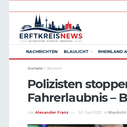
NACHRICHTEN
BLAULICHT
RHEINLAND 
Startseite
Blaulicht
Polizisten stopp
Fahrerlaubnis – 
von
Alexander Franz
30. Juni 2023
in
Blaulicht