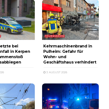
R
FEUERWEHR
etzte bei
Kehrmaschinenbrand in
nfall in Kerpen
Pulheim: Gefahr für
ammenstoß
Wohn- und
ksabbiegen
Geschäftshaus verhindert
026
3. AUGUST 2026