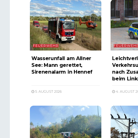
FEUERWEHR
FEUERWEH
Wasserunfall am Allner
Leichtverl
See: Mann gerettet,
Verkehrsu
Sirenenalarm in Hennef
nach Zus
beim Lin
5. AUGUST 2026
4. AUGUST 2