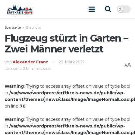
Startseite
Blaulicht
Flugzeug stürzt in Garten –
Zwei Männer verletzt
von
Alexander Franz
23. März 2022
A
A
Lesezeit: 2 Min. Lesezeit
Warning
: Trying to access array offset on value of type bool
in
/var/www/wordpress/erftkreis-news.de/public/wp-
content/themes/jnews/class/Image/ImageNormalLoad.p
on line
70
Warning
: Trying to access array offset on value of type bool
in
/var/www/wordpress/erftkreis-news.de/public/wp-
content/themes/jnews/class/Image/ImageNormalLoad.p