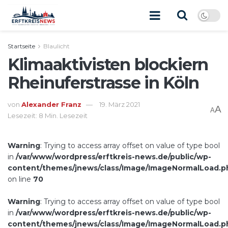
Startseite
Blaulicht
Klimaaktivisten blockiern
Rheinuferstrasse in Köln
von
Alexander Franz
19. März 2021
A
A
Lesezeit: 8 Min. Lesezeit
Warning
: Trying to access array offset on value of type bool
in
/var/www/wordpress/erftkreis-news.de/public/wp-
content/themes/jnews/class/Image/ImageNormalLoad.p
on line
70
Warning
: Trying to access array offset on value of type bool
in
/var/www/wordpress/erftkreis-news.de/public/wp-
content/themes/jnews/class/Image/ImageNormalLoad.p