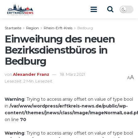
Startseite
Region
Rhein-Erft-Kreis
Bedburg
Einweihung des neuen
Bezirksdienstbüros in
Bedburg
von
Alexander Franz
18. März 2021
A
A
Lesezeit: 2 Min. Lesezeit
Warning
: Trying to access array offset on value of type bool
in
/var/www/wordpress/erftkreis-news.de/public/wp-
content/themes/jnews/class/Image/ImageNormalLoad.p
on line
70
Warning
: Trying to access array offset on value of type bool