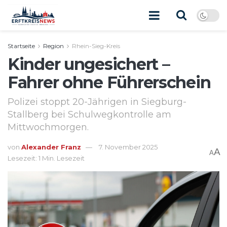
Startseite
Region
Rhein-Sieg-Kreis
Kinder ungesichert –
Fahrer ohne Führerschein
Polizei stoppt 20-Jährigen in Siegburg-
Stallberg bei Schulwegkontrolle am
Mittwochmorgen.
von
Alexander Franz
7. November 2025
A
A
Lesezeit: 1 Min. Lesezeit