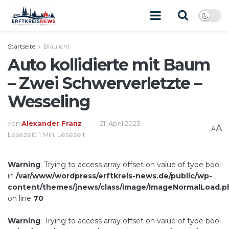
Startseite
Blaulicht
Auto kollidierte mit Baum
– Zwei Schwerverletzte –
Wesseling
von
Alexander Franz
21. April 2023
A
A
Lesezeit: 1 Min. Lesezeit
Warning
: Trying to access array offset on value of type bool
in
/var/www/wordpress/erftkreis-news.de/public/wp-
content/themes/jnews/class/Image/ImageNormalLoad.p
on line
70
Warning
: Trying to access array offset on value of type bool