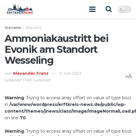
Startseite
Blaulicht
Ammoniakaustritt bei
Evonik am Standort
Wesseling
von
Alexander Franz
11. Juni 2023
A
A
Lesezeit: 1 Min. Lesezeit
Warning
: Trying to access array offset on value of type bool
in
/var/www/wordpress/erftkreis-news.de/public/wp-
content/themes/jnews/class/Image/ImageNormalLoad.p
on line
70
Warning
: Trying to access array offset on value of type bool