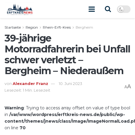
Startseite
Region
Rhein-Erft-Kreis
Bergheim
39-jährige
Motorradfahrerin bei Unfall
schwer verletzt –
Bergheim – Niederaußem
von
Alexander Franz
10. Juni 2023
A
A
Lesezeit: 1 Min. Lesezeit
Warning
: Trying to access array offset on value of type bool
in
/var/www/wordpress/erftkreis-news.de/public/wp-
content/themes/jnews/class/Image/ImageNormalLoad.p
on line
70