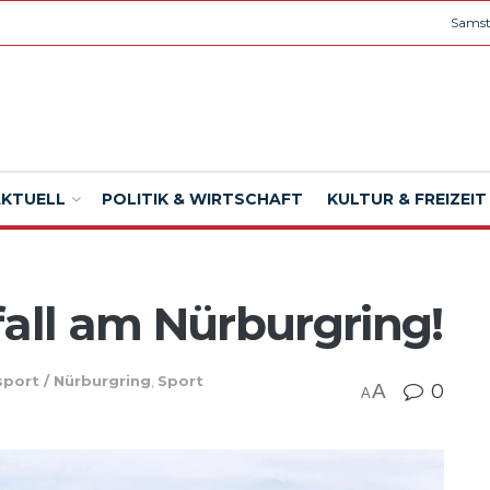
Samst
AKTUELL
POLITIK & WIRTSCHAFT
KULTUR & FREIZEIT
fall am Nürburgring!
port / Nürburgring
,
Sport
A
0
A