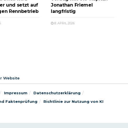
er und setzt auf
Jonathan Friemel
gen Rennbetrieb
langfristig
6
8. APRIL 2026
er Website
Impressum
Datenschutzerklärung
 und Faktenprüfung
Richtlinie zur Nutzung von KI