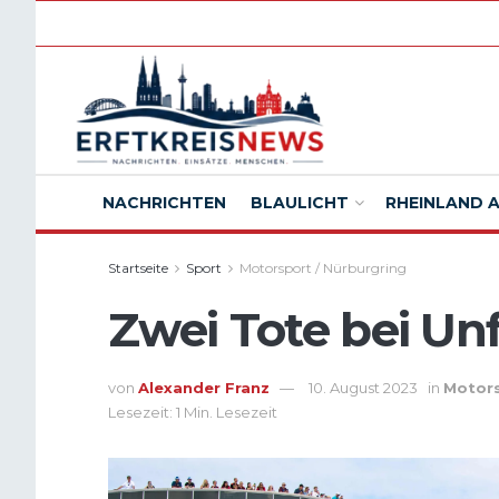
NACHRICHTEN
BLAULICHT
RHEINLAND 
Startseite
Sport
Motorsport / Nürburgring
Zwei Tote bei Un
von
Alexander Franz
10. August 2023
in
Motors
Lesezeit: 1 Min. Lesezeit