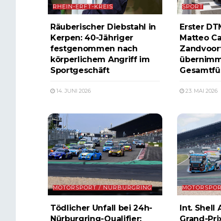
RHEIN-ERFT-KREIS
SPORT
Räuberischer Diebstahl in
Erster DT
Kerpen: 40-Jähriger
Matteo Cai
festgenommen nach
Zandvoort
körperlichem Angriff im
übernimm
Sportgeschäft
Gesamtfü
14. JUNI 2026
23. MAI 2026
MOTORSPORT / NÜRBURGRING
MOTORSPOR
Tödlicher Unfall bei 24h-
Int. Shell
Nürburgring-Qualifier:
Grand-Prix