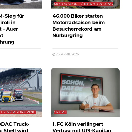
MOTORSPORT / NÜRBURGRING
M-Sieg für
46.000 Biker starten
roli in
Motorradsaison beim
 – Auer
Besucherrekord am
t
Nürburgring
hrung
26. APRIL 2026
T / NÜRBURGRING
SPORT
 ADAC Truck-
1. FC Köln verlängert
: Shell wird
Vertrag mit U19-Kapitän