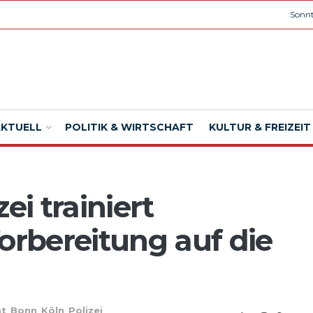
Sonnt
AKTUELL
POLITIK & WIRTSCHAFT
KULTUR & FREIZEIT
ei trainiert
orbereitung auf die
ht
,
Bonn
,
Köln
,
Polizei