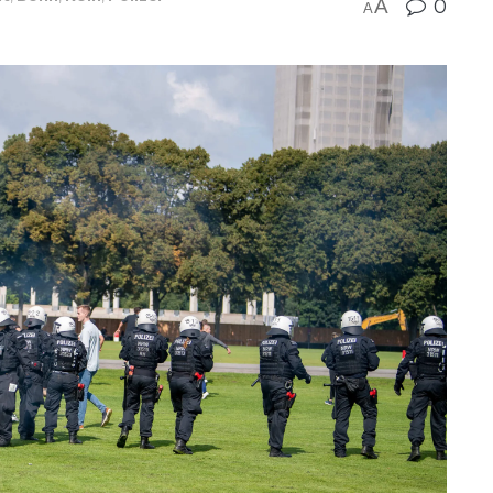
A
0
A