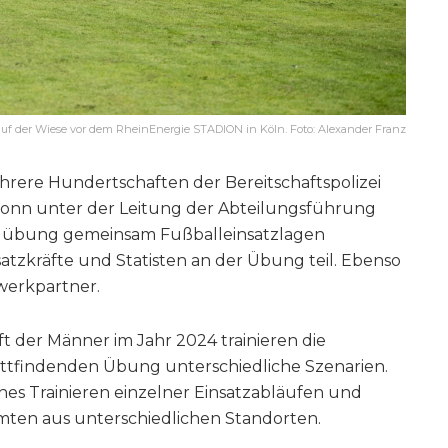
it auf der Wiese vor dem RheinEnergie STADION in Köln. Foto: Alexander Franz
ere Hundertschaften der Bereitschaftspolizei
onn unter der Leitung der Abteilungsführung
llübung gemeinsam Fußballeinsatzlagen
satzkräfte und Statisten an der Übung teil. Ebenso
zwerkpartner.
t der Männer im Jahr 2024 trainieren die
 stattfindenden Übung unterschiedliche Szenarien.
hes Trainieren einzelner Einsatzabläufen und
ten aus unterschiedlichen Standorten.