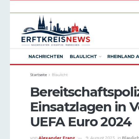
NACHRICHTEN
BLAULICHT
RHEINLAND 
Startseite
Blaulicht
Bereitschaftspoliz
Einsatzlagen in V
UEFA Euro 2024
von
Alexander Franz
9. August 2023
in
Blaulic