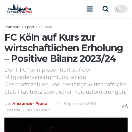
Startseite
Sport
Fußball
FC Köln auf Kurs zur
wirtschaftlichen Erholung
– Positive Bilanz 2023/24
Der 1. FC Köln präsentiert auf der
Mitgliederversammlung solide
Geschäftszahlen und bestätigt wirtschaftliche
Stabilität trotz sportlicher Herausforderungen.
von
Alexander Franz
24. September 2024
A
A
Lesezeit: 2 Min. Lesezeit