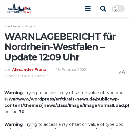
Startseite
Region
WARNLAGEBERICHT für
Nordrhein-Westfalen –
Update 12:09 Uhr
von
Alexander Franz
18. Februar 2022
A
A
Lesezeit: 1 Min. Lesezeit
Warning
: Trying to access array offset on value of type bool
in
/var/www/wordpress/erftkreis-news.de/public/wp-
content/themes/jnews/class/Image/ImageNormalLoad.p
on line
70
Warning
: Trying to access array offset on value of type bool