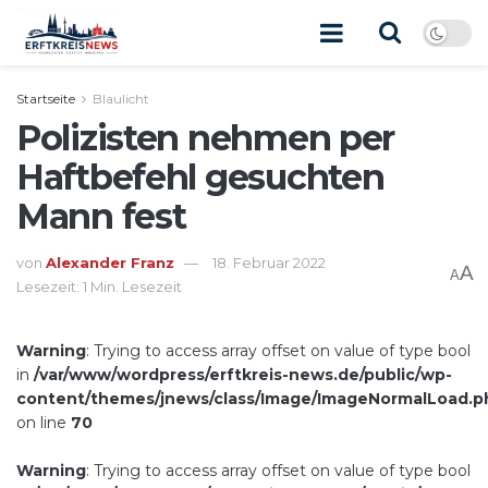
Startseite
Blaulicht
Polizisten nehmen per
Haftbefehl gesuchten
Mann fest
von
Alexander Franz
18. Februar 2022
A
A
Lesezeit: 1 Min. Lesezeit
Warning
: Trying to access array offset on value of type bool
in
/var/www/wordpress/erftkreis-news.de/public/wp-
content/themes/jnews/class/Image/ImageNormalLoad.p
on line
70
Warning
: Trying to access array offset on value of type bool